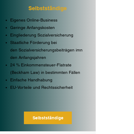
Selbstständige
Eigenes
Online-Business
Geringe Anfangskosten
Eingliederung Sozialversicherung
Staatliche Förderung bei
den
Sozialversicherungsbeiträgen imn
den Anfangsjahren
24 % Einkommensteuer-Flatrate
(Beckham Law) in bestimmten Fällen
Einfache Handhabung
EU-Vorteile und Rechtssicherheit
Selbstständige