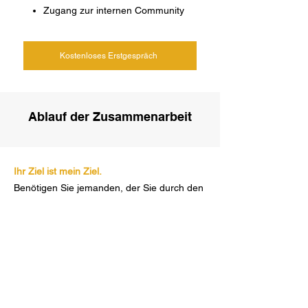
Zugang zur internen Community
Kostenloses Erstgespräch
Ablauf der Zusammenarbeit
Ihr Ziel ist mein Ziel.
Benötigen Sie jemanden, der Sie durch den
gesamten Prozess der Auswanderung
begleitet oder möchten Sie sich einfach nur
über den individuellen Ablauf informieren,
um eine Entscheidung zu treffen? Ihr
Anliegen hat meine Priorität.