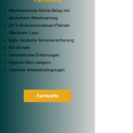
Fachkräfte
Rechtssicheres Home-Setup mit
deutschem Arbeitsvertrag
24 % Einkommensteuer-Flatrate
(Beckham Law)
Ggfs. deutsche Sozialversicherung
EU-Vorteile
Internationale Erfahrungen
Eigenen Wert steigern
Optimale Arbeitsbedingungen
Fachkräfte