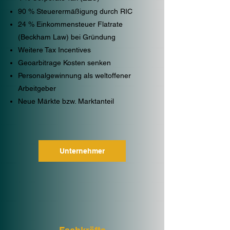
90 % Steuerermäßigung durch
RIC
24 % Einkommensteuer
Flatrate
(Beckham Law) bei Gründung
W
eitere Tax Incentives
Geoarbitrage Kosten senken
Personalgewinnung als weltoffener
Arbeitgeber
Neue Märkte bzw. Marktanteil
Unternehmer