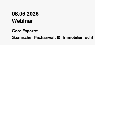
08.06.2026
Webinar
Gast-Experte:
Spanischer Fachanwalt für Immobilienrecht
Immobilien-Erwerb in Spanien
Ablauf des Kaufprozesses
Rechtliche Anforderungen
Mögliche Risiken
25.06.2026
Community-Call
Durchführung:
Marco Preuschoff
Selbstständigkeit in Spanien (Austausch &